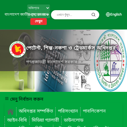
বাংলাদেশ জাতীয় তথ্য বাতায়ন
English
দেখুন
পেটেন্ট, শিল্প-নকশা ও ট্রেডমার্কস অধিদপ্তর
গণপ্রজাতন্ত্রী বাংলাদেশ সরকার
মেনু নির্বাচন করুন
অধিদপ্তর সম্পর্কিত
পরিসংখ্যান
পাবলিকেশন
আইন-বিধি
মিডিয়া গ্যালারী
ডাউনলোড