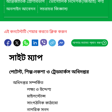
আন্তর্জাতিক শ্রেণিবিভাগ
ভৌগোলিক নির্দেশক(জিআই) পণ্য
অনলাইন আবেদন
সচরাচর জিজ্ঞাস্য
এই কনটেন্টটি শেয়ার করতে ক্লিক করুন
আপনার মতামত প্রদান করুন
সাইট ম্যাপ
পেটেন্ট, শিল্প-নকশা ও ট্রেডমার্কস অধিদপ্তর
অধিদপ্তর সম্পর্কিত
লক্ষ্য ও উদ্দেশ্য
মাইলস্টোন্স
সাংগঠনিক কাঠামো
নাগরিক সনদ