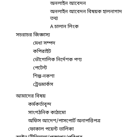
অনলাইন আবেদন
অনলাইন আবেদন বিষয়ক হালনাগাদ
তথ্য
A চালান লিংক
সচরাচর জিজ্ঞাস্য
মেধা সম্পদ
কপিরাইট
ভৌগোলিক নির্দেশক পণ্য
পেটেন্ট
শিল্প-নকশা
ট্রেডমার্কস
আমাদের বিষয়
কর্মকর্তাবৃন্দ
সাংগঠনিক কাঠামো
অফিস আদেশ/পাসপোর্ট অনাপত্তিপত্র
ফোকাল পয়েন্ট তালিকা