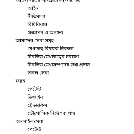
আইন/নীতিমালা/প্রজ্ঞাপন/পরিপত্র
আইন
নীতিমালা
বিধিবিধান
প্রজ্ঞাপন ও অন্যান্য
আমাদের সেবা সমূহ
মেধাস্বত্ব বিষয়ক নিবন্ধন
নিবন্ধিত মেধাস্বত্বের নবায়ণ
নিবন্ধিত মেধাসম্পদের তথ্য প্রদান
সকল সেবা
ফরম
পেটেন্ট
ডিজাইন
ট্রেডমার্কস
ভৌগোলিক নির্দেশক পণ্য
অনলাইন সেবা
পেটেন্ট