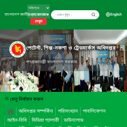
বাংলাদেশ জাতীয় তথ্য বাতায়ন
English
দেখুন
পেটেন্ট, শিল্প-নকশা ও ট্রেডমার্কস অধিদপ্তর
গণপ্রজাতন্ত্রী বাংলাদেশ সরকার
মেনু নির্বাচন করুন
অধিদপ্তর সম্পর্কিত
পরিসংখ্যান
পাবলিকেশন
আইন-বিধি
মিডিয়া গ্যালারী
ডাউনলোড