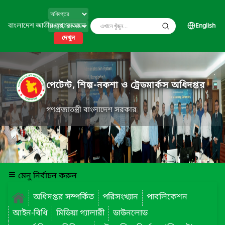
বাংলাদেশ জাতীয় তথ্য বাতায়ন
English
দেখুন
পেটেন্ট, শিল্প-নকশা ও ট্রেডমার্কস অধিদপ্তর
গণপ্রজাতন্ত্রী বাংলাদেশ সরকার
মেনু নির্বাচন করুন
অধিদপ্তর সম্পর্কিত
পরিসংখ্যান
পাবলিকেশন
আইন-বিধি
মিডিয়া গ্যালারী
ডাউনলোড