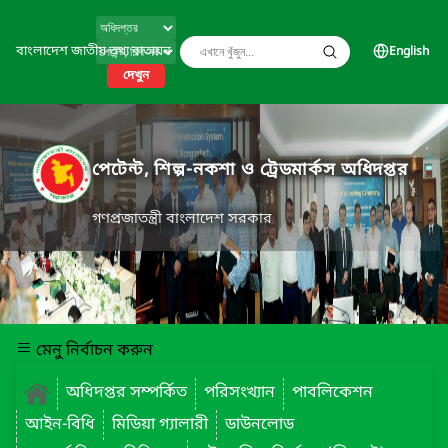
বাংলাদেশ জাতীয় তথ্য বাতায়ন
English
দেখুন
পেটেন্ট, শিল্প-নকশা ও ট্রেডমার্কস অধিদপ্তর
গণপ্রজাতন্ত্রী বাংলাদেশ সরকার
মেনু নির্বাচন করুন
অধিদপ্তর সম্পর্কিত
পরিসংখ্যান
পাবলিকেশন
আইন-বিধি
মিডিয়া গ্যালারী
ডাউনলোড