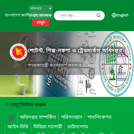
বাংলাদেশ জাতীয় তথ্য বাতায়ন
English
দেখুন
পেটেন্ট, শিল্প-নকশা ও ট্রেডমার্কস অধিদপ্তর
গণপ্রজাতন্ত্রী বাংলাদেশ সরকার
মেনু নির্বাচন করুন
অধিদপ্তর সম্পর্কিত
পরিসংখ্যান
পাবলিকেশন
আইন-বিধি
মিডিয়া গ্যালারী
ডাউনলোড