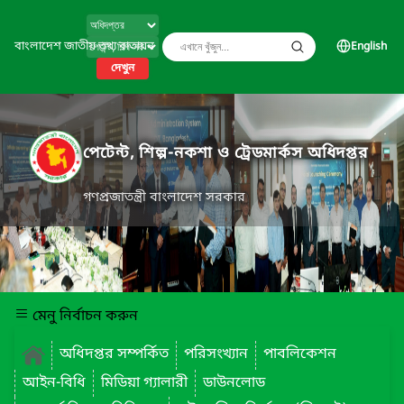
বাংলাদেশ জাতীয় তথ্য বাতায়ন
English
দেখুন
পেটেন্ট, শিল্প-নকশা ও ট্রেডমার্কস অধিদপ্তর
গণপ্রজাতন্ত্রী বাংলাদেশ সরকার
মেনু নির্বাচন করুন
অধিদপ্তর সম্পর্কিত
পরিসংখ্যান
পাবলিকেশন
আইন-বিধি
মিডিয়া গ্যালারী
ডাউনলোড