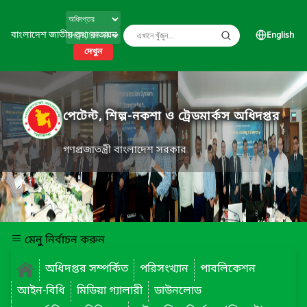
বাংলাদেশ জাতীয় তথ্য বাতায়ন
English
দেখুন
পেটেন্ট, শিল্প-নকশা ও ট্রেডমার্কস অধিদপ্তর
গণপ্রজাতন্ত্রী বাংলাদেশ সরকার
মেনু নির্বাচন করুন
অধিদপ্তর সম্পর্কিত
পরিসংখ্যান
পাবলিকেশন
আইন-বিধি
মিডিয়া গ্যালারী
ডাউনলোড