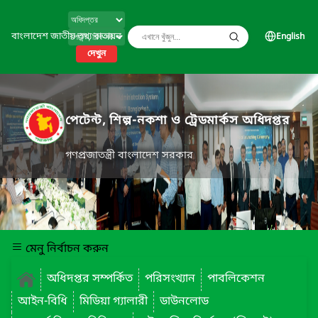
বাংলাদেশ জাতীয় তথ্য বাতায়ন
English
দেখুন
পেটেন্ট, শিল্প-নকশা ও ট্রেডমার্কস অধিদপ্তর
গণপ্রজাতন্ত্রী বাংলাদেশ সরকার
মেনু নির্বাচন করুন
অধিদপ্তর সম্পর্কিত
পরিসংখ্যান
পাবলিকেশন
আইন-বিধি
মিডিয়া গ্যালারী
ডাউনলোড