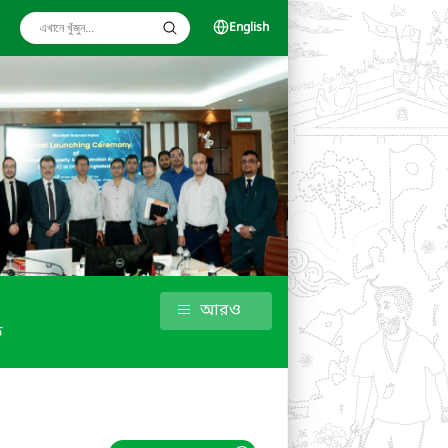
English
আরও
ড