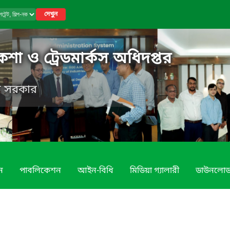
দেখুন
নকশা ও ট্রেডমার্কস অধিদপ্তর
েশ সরকার
ন
পাবলিকেশন
আইন-বিধি
মিডিয়া গ্যালারী
ডাউনলো