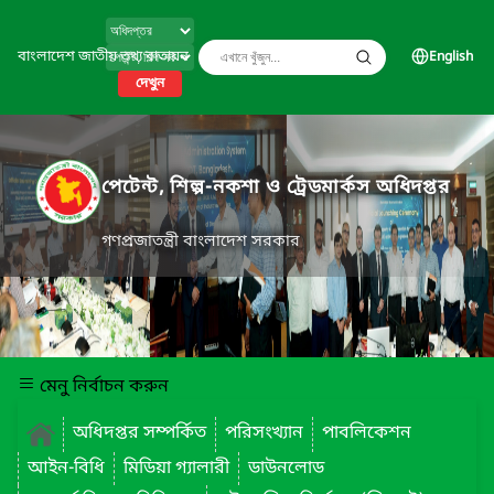
বাংলাদেশ জাতীয় তথ্য বাতায়ন
English
দেখুন
পেটেন্ট, শিল্প-নকশা ও ট্রেডমার্কস অধিদপ্তর
গণপ্রজাতন্ত্রী বাংলাদেশ সরকার
মেনু নির্বাচন করুন
অধিদপ্তর সম্পর্কিত
পরিসংখ্যান
পাবলিকেশন
আইন-বিধি
মিডিয়া গ্যালারী
ডাউনলোড