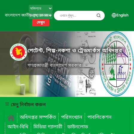
বাংলাদেশ জাতীয় তথ্য বাতায়ন
English
দেখুন
পেটেন্ট, শিল্প-নকশা ও ট্রেডমার্কস অধিদপ্তর
গণপ্রজাতন্ত্রী বাংলাদেশ সরকার
মেনু নির্বাচন করুন
অধিদপ্তর সম্পর্কিত
পরিসংখ্যান
পাবলিকেশন
আইন-বিধি
মিডিয়া গ্যালারী
ডাউনলোড