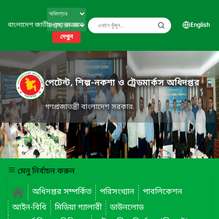
বাংলাদেশ জাতীয় তথ্য বাতায়ন
English
দেখুন
পেটেন্ট, শিল্প-নকশা ও ট্রেডমার্কস অধিদপ্তর
গণপ্রজাতন্ত্রী বাংলাদেশ সরকার
মেনু নির্বাচন করুন
অধিদপ্তর সম্পর্কিত
পরিসংখ্যান
পাবলিকেশন
আইন-বিধি
মিডিয়া গ্যালারী
ডাউনলোড