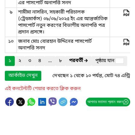
এর পাসপোর্ট অনাপত্তি সনদ
৯
শামীমা নাসরিন, সহকারী পরিচালক
(ট্রেডমার্কস) ০৯/০৯/২০২৫ ইং এর আন্তর্জাতিক
পাসপোর্ট নতুন করণের বিভাগীয় অনাপত্তি পত্র
প্রদান প্রসঙ্গে।
১০
জনাব মোঃ বোরহান উদ্দিনের পাসপোর্ট
অনাপত্তি সনদ
১
২
৩
৪
...
৮
পরবর্তী
🡲
পৃষ্ঠায় যান
আর্কাইভ দেখুন
দেখছেন ১ থেকে ১০ পর্যন্ত, মোট ৭৪ এন্ট্রি
এই কনটেন্টটি শেয়ার করতে ক্লিক করুন
আপনার মতামত প্রদান করুন