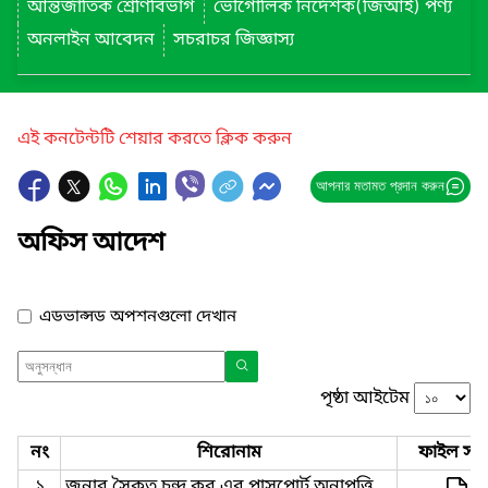
আন্তর্জাতিক শ্রেণিবিভাগ
ভৌগোলিক নির্দেশক(জিআই) পণ্য
অনলাইন আবেদন
সচরাচর জিজ্ঞাস্য
এই কনটেন্টটি শেয়ার করতে ক্লিক করুন
আপনার মতামত প্রদান করুন
অফিস আদেশ
এডভান্সড অপশনগুলো দেখান
পৃষ্ঠা আইটেম
নং
শিরোনাম
ফাইল সমূ
১
জনাব সৈকত চন্দ্র কর এর পাসপোর্ট অনাপত্তি