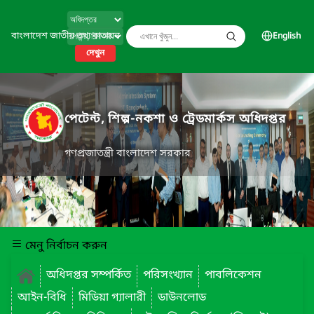
বাংলাদেশ জাতীয় তথ্য বাতায়ন
English
দেখুন
পেটেন্ট, শিল্প-নকশা ও ট্রেডমার্কস অধিদপ্তর
গণপ্রজাতন্ত্রী বাংলাদেশ সরকার
মেনু নির্বাচন করুন
অধিদপ্তর সম্পর্কিত
পরিসংখ্যান
পাবলিকেশন
আইন-বিধি
মিডিয়া গ্যালারী
ডাউনলোড