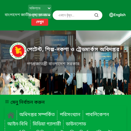
বাংলাদেশ জাতীয় তথ্য বাতায়ন
English
দেখুন
পেটেন্ট, শিল্প-নকশা ও ট্রেডমার্কস অধিদপ্তর
গণপ্রজাতন্ত্রী বাংলাদেশ সরকার
মেনু নির্বাচন করুন
অধিদপ্তর সম্পর্কিত
পরিসংখ্যান
পাবলিকেশন
আইন-বিধি
মিডিয়া গ্যালারী
ডাউনলোড