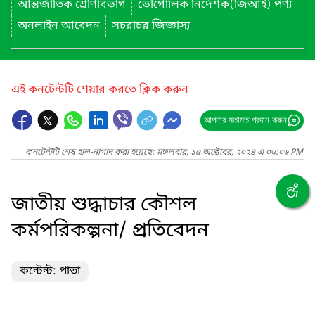
আন্তর্জাতিক শ্রেণিবিভাগ
ভৌগোলিক নির্দেশক(জিআই) পণ্য
অনলাইন আবেদন
সচরাচর জিজ্ঞাস্য
এই কনটেন্টটি শেয়ার করতে ক্লিক করুন
আপনার মতামত প্রদান করুন
কনটেন্টটি শেষ হাল-নাগাদ করা হয়েছে: মঙ্গলবার, ১৫ অক্টোবর, ২০২৪ এ ০৬:০৬ PM
জাতীয় শুদ্ধাচার কৌশল
কর্মপরিকল্পনা/ প্রতিবেদন
কন্টেন্ট: পাতা