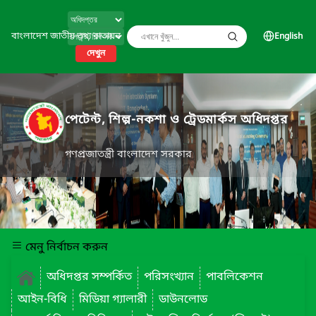
বাংলাদেশ জাতীয় তথ্য বাতায়ন
English
দেখুন
পেটেন্ট, শিল্প-নকশা ও ট্রেডমার্কস অধিদপ্তর
গণপ্রজাতন্ত্রী বাংলাদেশ সরকার
মেনু নির্বাচন করুন
অধিদপ্তর সম্পর্কিত
পরিসংখ্যান
পাবলিকেশন
আইন-বিধি
মিডিয়া গ্যালারী
ডাউনলোড