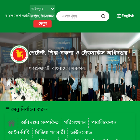
বাংলাদেশ জাতীয় তথ্য বাতায়ন
English
দেখুন
পেটেন্ট, শিল্প-নকশা ও ট্রেডমার্কস অধিদপ্তর
গণপ্রজাতন্ত্রী বাংলাদেশ সরকার
মেনু নির্বাচন করুন
অধিদপ্তর সম্পর্কিত
পরিসংখ্যান
পাবলিকেশন
আইন-বিধি
মিডিয়া গ্যালারী
ডাউনলোড