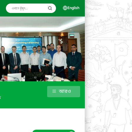
English
আরও
ড