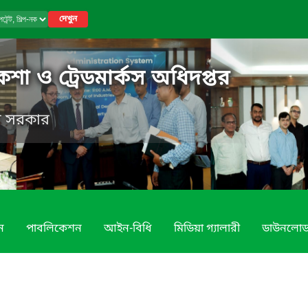
দেখুন
নকশা ও ট্রেডমার্কস অধিদপ্তর
েশ সরকার
ন
পাবলিকেশন
আইন-বিধি
মিডিয়া গ্যালারী
ডাউনলো