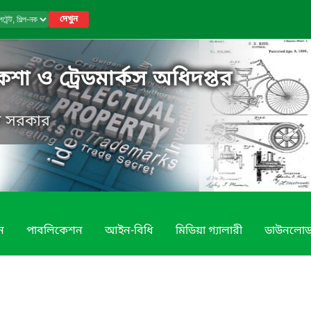
দেখুন
নকশা ও ট্রেডমার্কস অধিদপ্তর
েশ সরকার
ন
পাবলিকেশন
আইন-বিধি
মিডিয়া গ্যালারী
ডাউনলো