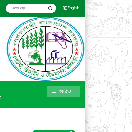
English
আরও
ড