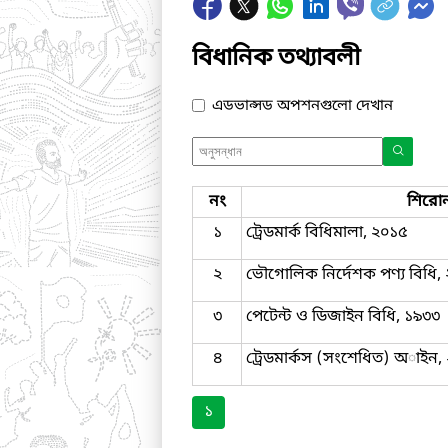
বিধানিক তথ্যাবলী
এডভান্সড অপশনগুলো দেখান
নং
শিরো
১
ট্রেডমার্ক বিধিমালা, ২০১৫
২
ভৌগোলিক নির্দেশক পণ্য বিধি,
৩
পেটেন্ট ও ডিজাইন বিধি, ১৯৩৩
৪
ট্রেডমার্কস (সংশেধিত) অাইন,
১