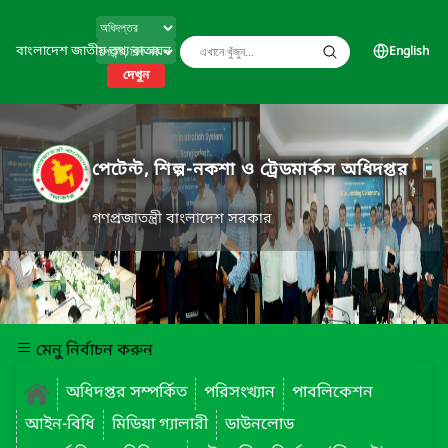
বাংলাদেশ জাতীয় তথ্য বাতায়ন
English
দেখুন
পেটেন্ট, শিল্প-নকশা ও ট্রেডমার্কস অধিদপ্তর
গণপ্রজাতন্ত্রী বাংলাদেশ সরকার
মেনু নির্বাচন করুন
অধিদপ্তর সম্পর্কিত
পরিসংখ্যান
পাবলিকেশন
আইন-বিধি
মিডিয়া গ্যালারী
ডাউনলোড