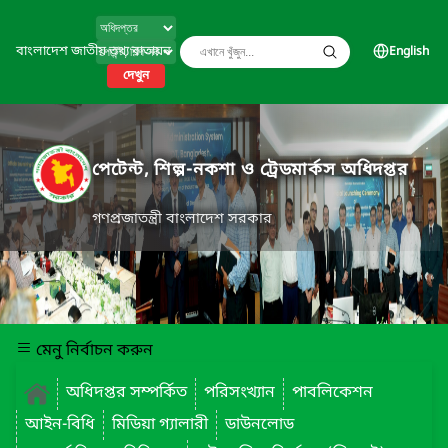
বাংলাদেশ জাতীয় তথ্য বাতায়ন
English
দেখুন
পেটেন্ট, শিল্প-নকশা ও ট্রেডমার্কস অধিদপ্তর
গণপ্রজাতন্ত্রী বাংলাদেশ সরকার
মেনু নির্বাচন করুন
অধিদপ্তর সম্পর্কিত
পরিসংখ্যান
পাবলিকেশন
আইন-বিধি
মিডিয়া গ্যালারী
ডাউনলোড