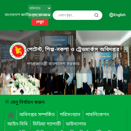
বাংলাদেশ জাতীয় তথ্য বাতায়ন
English
দেখুন
পেটেন্ট, শিল্প-নকশা ও ট্রেডমার্কস অধিদপ্তর
গণপ্রজাতন্ত্রী বাংলাদেশ সরকার
মেনু নির্বাচন করুন
অধিদপ্তর সম্পর্কিত
পরিসংখ্যান
পাবলিকেশন
আইন-বিধি
মিডিয়া গ্যালারী
ডাউনলোড