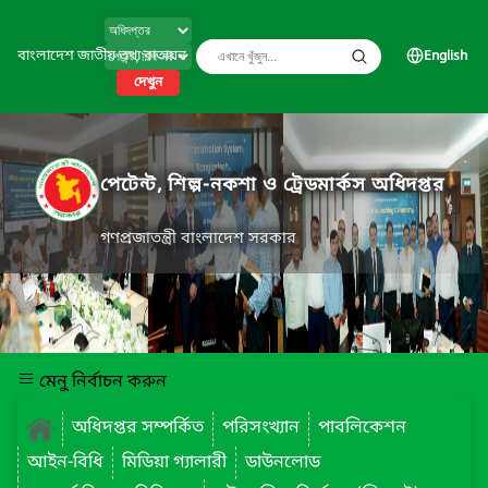
বাংলাদেশ জাতীয় তথ্য বাতায়ন
English
দেখুন
পেটেন্ট, শিল্প-নকশা ও ট্রেডমার্কস অধিদপ্তর
গণপ্রজাতন্ত্রী বাংলাদেশ সরকার
মেনু নির্বাচন করুন
অধিদপ্তর সম্পর্কিত
পরিসংখ্যান
পাবলিকেশন
আইন-বিধি
মিডিয়া গ্যালারী
ডাউনলোড