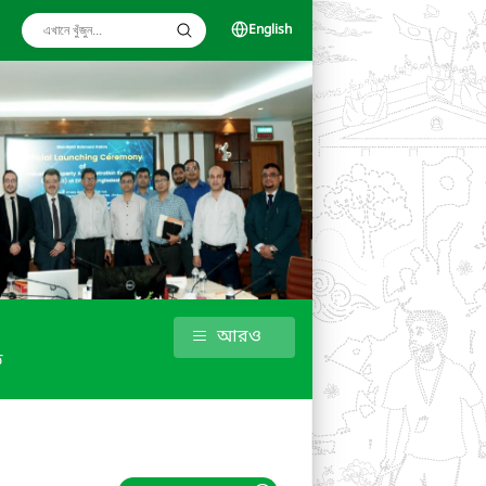
English
আরও
ড