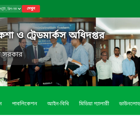
দেখুন
নকশা ও ট্রেডমার্কস অধিদপ্তর
েশ সরকার
ন
পাবলিকেশন
আইন-বিধি
মিডিয়া গ্যালারী
ডাউনলো