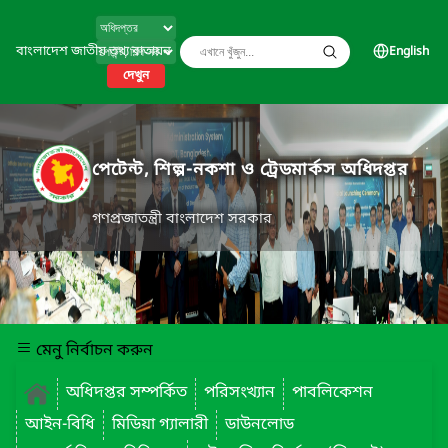
বাংলাদেশ জাতীয় তথ্য বাতায়ন
English
দেখুন
পেটেন্ট, শিল্প-নকশা ও ট্রেডমার্কস অধিদপ্তর
গণপ্রজাতন্ত্রী বাংলাদেশ সরকার
মেনু নির্বাচন করুন
অধিদপ্তর সম্পর্কিত
পরিসংখ্যান
পাবলিকেশন
আইন-বিধি
মিডিয়া গ্যালারী
ডাউনলোড