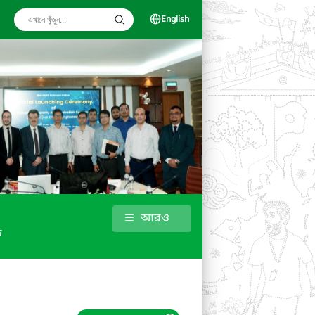
English
আরও
ড