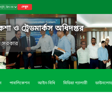
দেখুন
নকশা ও ট্রেডমার্কস অধিদপ্তর
েশ সরকার
ন
পাবলিকেশন
আইন-বিধি
মিডিয়া গ্যালারী
ডাউনলো