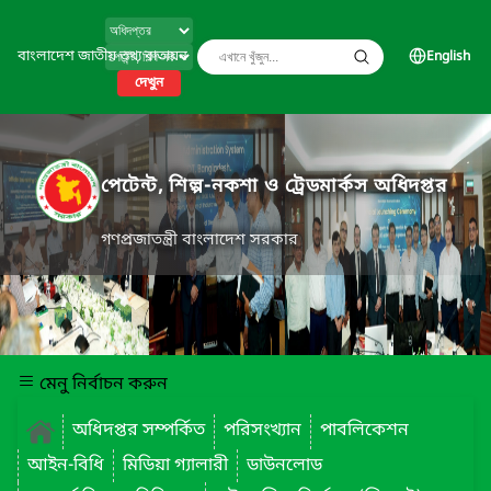
বাংলাদেশ জাতীয় তথ্য বাতায়ন
English
দেখুন
পেটেন্ট, শিল্প-নকশা ও ট্রেডমার্কস অধিদপ্তর
গণপ্রজাতন্ত্রী বাংলাদেশ সরকার
মেনু নির্বাচন করুন
অধিদপ্তর সম্পর্কিত
পরিসংখ্যান
পাবলিকেশন
আইন-বিধি
মিডিয়া গ্যালারী
ডাউনলোড