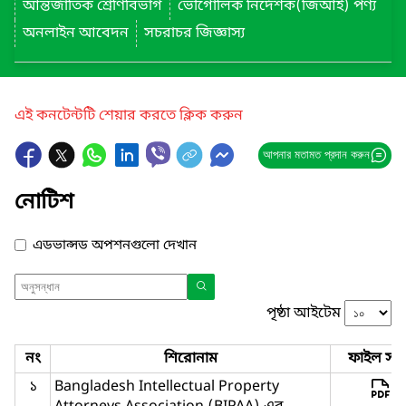
আন্তর্জাতিক শ্রেণিবিভাগ
ভৌগোলিক নির্দেশক(জিআই) পণ্য
অনলাইন আবেদন
সচরাচর জিজ্ঞাস্য
এই কনটেন্টটি শেয়ার করতে ক্লিক করুন
আপনার মতামত প্রদান করুন
নোটিশ
এডভান্সড অপশনগুলো দেখান
পৃষ্ঠা আইটেম
নং
শিরোনাম
ফাইল সমূ
১
Bangladesh Intellectual Property