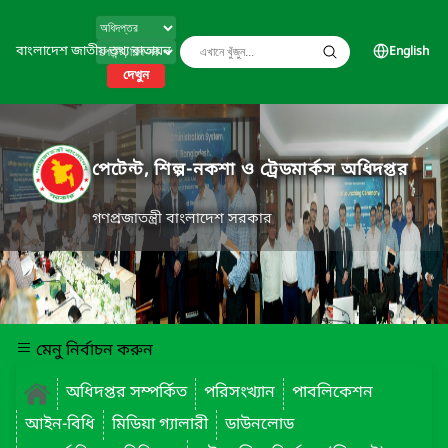
বাংলাদেশ জাতীয় তথ্য বাতায়ন
English
দেখুন
পেটেন্ট, শিল্প-নকশা ও ট্রেডমার্কস অধিদপ্তর
গণপ্রজাতন্ত্রী বাংলাদেশ সরকার
মেনু নির্বাচন করুন
অধিদপ্তর সম্পর্কিত
পরিসংখ্যান
পাবলিকেশন
আইন-বিধি
মিডিয়া গ্যালারী
ডাউনলোড