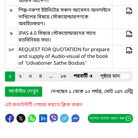
অফিস আদেশ।
৮
শিল্প-নকশা ইউনিটের সকল আবেদন অনলাইনে
দাখিলের বিষয়ে স্টেকহোল্ডারগণকে
অবহিতকরণ।
৯
IPAS 4.0 বিষয়ে স্টেকহোল্ডারদের সাথে
মতবিনিময় সভা।
১০
REQUEST FOR QUOTATION for prepare
and supply of Audio-visual of the book
of 'Udvaboner Sathe Bosbas'
১
২
৩
৪
...
১৬
পরবর্তী
🡲
পৃষ্ঠায় যান
আর্কাইভ দেখুন
দেখছেন ১ থেকে ১০ পর্যন্ত, মোট ১৫৭ এন্ট্রি
এই কনটেন্টটি শেয়ার করতে ক্লিক করুন
আপনার মতামত প্রদান করুন