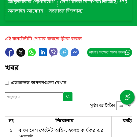
আন্তর্জাতিক শ্রেণিবিভাগ
ভৌগোলিক নির্দেশক(জিআই) পণ্য
অনলাইন আবেদন
সচরাচর জিজ্ঞাস্য
এই কনটেন্টটি শেয়ার করতে ক্লিক করুন
আপনার মতামত প্রদান করুন
খবর
এডভান্সড অপশনগুলো দেখান
পৃষ্ঠা আইটেম
নং
শিরোনাম
ফাইল
১
বাংলাদেশ পেটেন্ট আইন, ২০২৩ কার্যকর এর