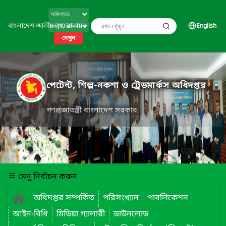
বাংলাদেশ জাতীয় তথ্য বাতায়ন
English
দেখুন
পেটেন্ট, শিল্প-নকশা ও ট্রেডমার্কস অধিদপ্তর
গণপ্রজাতন্ত্রী বাংলাদেশ সরকার
মেনু নির্বাচন করুন
অধিদপ্তর সম্পর্কিত
পরিসংখ্যান
পাবলিকেশন
আইন-বিধি
মিডিয়া গ্যালারী
ডাউনলোড