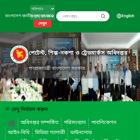
বাংলাদেশ জাতীয় তথ্য বাতায়ন
English
দেখুন
পেটেন্ট, শিল্প-নকশা ও ট্রেডমার্কস অধিদপ্তর
গণপ্রজাতন্ত্রী বাংলাদেশ সরকার
মেনু নির্বাচন করুন
অধিদপ্তর সম্পর্কিত
পরিসংখ্যান
পাবলিকেশন
আইন-বিধি
মিডিয়া গ্যালারী
ডাউনলোড